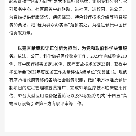
起彩虹桥”“健康方向盘”两大传统科普品牌，组织专科分会与党
群服务中心、社区服务中心联动，进社区、进校园、进公园，
为百姓提供健康咨询、疾病筛查、特色诊疗技术介绍等科普服
务30余场，把“我为群众办实事”落到实处，为推进健康中国建
设贡献力量。
以建言献策和守正创新为担当，为党和政府科学决策服
务。
依法、公正、科学做好医疗鉴定工作，2023年完成鉴定210
例，其中医疗损害鉴定146例，医疗事故技术鉴定23例，获得中
华医学会“2022年度医鉴工作质量评估A级单位”荣誉证书。规范
有序承接政府转移的各项社会服务职能，做好地方标准及预研
制项目的进程管理和宣贯推广；完成51项医疗技术临床应用评
估、97台大型医用设备配置论证以及34家医疗机构“十四五”高
端医疗设备引进第三方专家评审等工作。