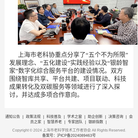
上海市老科协重点分享了“五个不为所限”
发展理念、“五化建设”实践经验以及“
银龄智
家
”数字化综合服务平台的建设情况。双方
围绕智库共享、平台共建、项目联动、科技
成果转化及双碳服务等领域进行了深入探
讨，并达成多项合作意向。
通知公告
|
政策法规
|
科技普及
|
学术之窗
|
助企创新
|
决策咨询
|
会
员之家
|
智慧养老
|
专家团队
|
银龄指数
|
Copyright © 2024 上海市老科学技术工作者协会 All Rights Reserved.
备案号：沪ICP备2024089463号