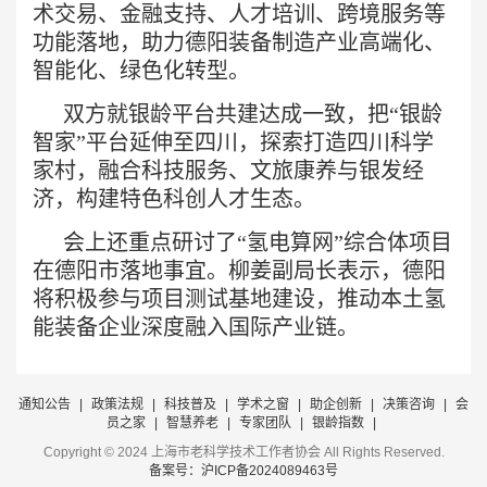
术交易、金融支持、人才培训、跨境服务等
功能落地，助力德阳装备制造产业高端化、
智能化、绿色化转型。
双方就
银龄平台
共建达成一致，把“银龄
智家”平台延伸至四川，探索打造四川科学
家村，融合科技服务、文旅康养与
银发经
济
，构建特色科创人才生态。
会上还重点研讨了“
氢电算网
”综合体项目
在德阳市落地事宜。柳姜副局长表示，德阳
将积极参与项目测试基地建设，推动本土氢
能装备企业深度融入国际产业链。
通知公告
|
政策法规
|
科技普及
|
学术之窗
|
助企创新
|
决策咨询
|
会
员之家
|
智慧养老
|
专家团队
|
银龄指数
|
Copyright © 2024 上海市老科学技术工作者协会 All Rights Reserved.
备案号：沪ICP备2024089463号