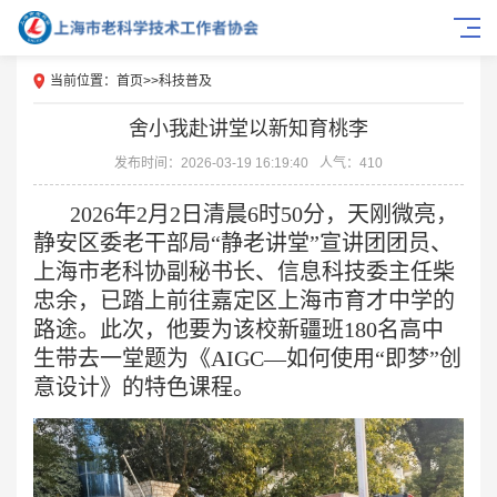
当前位置：
首页
>>
科技普及
舍小我赴讲堂以新知育桃李
发布时间：2026-03-19 16:19:40
人气：410
2026
年
2
月
2
日清晨
6
时
50
分，天刚微亮，
静安区委老干部局
“
静老讲堂
”
宣讲团团员、
上海市老科协副秘书长、信息科技委主任柴
忠余，已踏上前往嘉定区上海市育才中学的
路途。此次，他要为该校新疆班
180
名高中
生带去一堂题为《
AIGC—
如何使用
“
即梦
”
创
意设计》的特色课程。