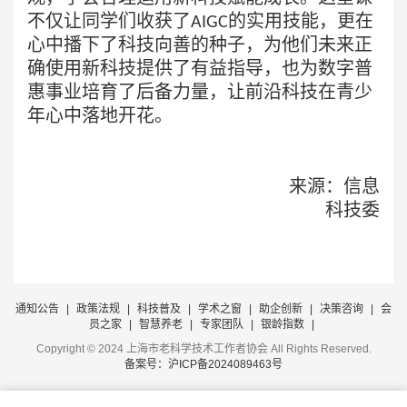
不仅让同学们收获了
的实用技能，更在
AIGC
心中播下了科技向善的种子，为他们未来正
确使用新科技提供了有益指导，也为数字普
惠事业培育了后备力量，让前沿科技在青少
年心中落地开花。
来源：信息
科技委
通知公告
|
政策法规
|
科技普及
|
学术之窗
|
助企创新
|
决策咨询
|
会
员之家
|
智慧养老
|
专家团队
|
银龄指数
|
Copyright © 2024 上海市老科学技术工作者协会 All Rights Reserved.
备案号：沪ICP备2024089463号