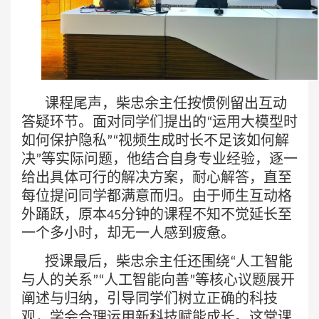
课程尾声，柴忠余主任按惯例留出互动
答疑环节。面对同学们提出的
运用大模型时
“
如何保护隐私
视频生成时长不足该如何解
”“
决
等实际问题，他结合自身专业经验，逐一
”
给出具体可行的解决方案，耐心解答，直至
每位提问同学都满意而归。由于师生互动格
外踊跃，原本
分钟的课程不知不觉延长至
45
一个多小时，却无一人感到疲惫。
授课最后，柴忠余主任还围绕
人工智能
“
与人的关系
人工智能向善
等核心议题展开
”“
”
阐述与归纳，引导同学们树立正确的科技
观，学会合理运用新科技赋能成长。这堂课