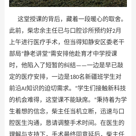
这堂授课的背后，藏着一段暖心的取舍。
此前，柴忠余主任已与口腔诊所预约好
月
2
上午进行医疗手术，但当得知静安区委老干
部局
静老讲堂
需安排他赴育才中学授课
“
”
时，他陷入了短暂的纠结
一边是早已敲
——
定的医疗安排，一边是
名新疆班学生对
180
前沿
知识的迫切需求。
学生们接触新科技
AI
“
的机会难得，这堂课不能缺席。
秉持着为学
”
生着想的信念，柴主任当机立断，迅速与口
腔医生沟通，恳请调整手术时间。在医生的
理解与支持下，手术最终同意延后，柴主任