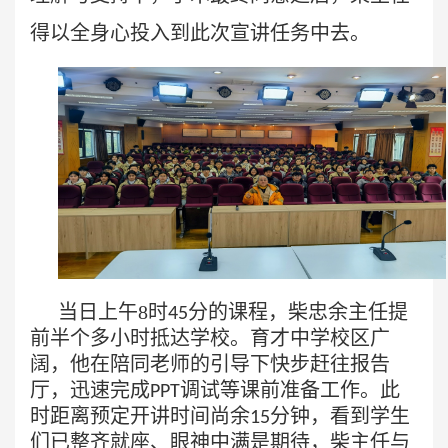
得以全身心投入到此次宣讲任务中
去。
当日上午
8
时
分的课程，柴忠余主任提
45
前半个多小时抵达学校。育才中学校区广
阔，他在陪同老师的引导下快步赶往报告
厅，迅速完成
调试等课前准备工作。此
PPT
时距离预定开讲时间尚余
分钟，看到学生
15
们已整齐就座、眼神中满是期待，柴主任与